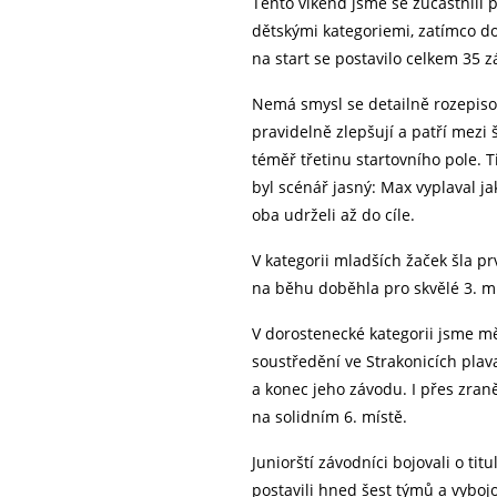
Tento víkend jsme se zúčastnili 
dětskými kategoriemi, zatímco dor
na start se postavilo celkem 35 z
Nemá smysl se detailně rozepisov
pravidelně zlepšují a patří mezi
téměř třetinu startovního pole. T
byl scénář jasný: Max vyplaval ja
oba udrželi až do cíle.
V kategorii mladších žaček šla pr
na běhu doběhla pro skvělé 3. mí
V dorostenecké kategorii jsme m
soustředění ve Strakonicích plava
a konec jeho závodu. I přes zran
na solidním 6. místě.
Juniorští závodníci bojovali o ti
postavili hned šest týmů a vybojov