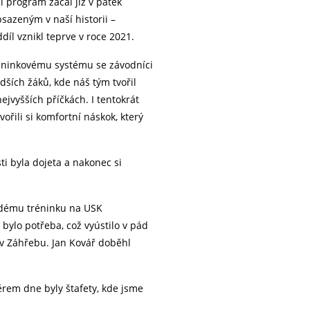
 program začal již v pátek
bsazeným v naší historii –
íl vznikl teprve v roce 2021.
tréninkovému systému se závodníci
dších žáků, kde náš tým tvořil
ejvyšších příčkách. I tentokrát
řili si komfortní náskok, který
ti byla dojeta a nakonec si
vrdému tréninku na USK
 bylo potřeba, což vyústilo v pád
 v Záhřebu. Jan Kovář doběhl
věrem dne byly štafety, kde jsme