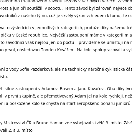
posledního triatlonového závodu sezóny v Karlových Varech. Závodní
ost a junioři soutěžili v sobotu. Tento závod byl zároveň nejvíce o
ávodníků z našeho týmu, což je skvělý výkon vzhledem k tomu, že odd
at o výsledcích v jednotlivých kategoriích, protože díky našemu 
 špičku v České republice. Největší zastoupení máme v kategorii mla
ito závodníci však nejsou jen do počtu – pravidelně se umisťují na n
ko první, následován Tondou Kovářem. Na kole spolupracovali a vytvo
vní z vody Sofie Pazderková, ale na technicky náročné cyklistické čás
sto.
ěli silné zastoupení v Adamovi Bosem a Janu Kovářovi. Oba díky t
li v první skupině, ale přemotivovaný Adam jel na kole rychleji, než
ění a poškozené kolo se chystá na start Evropského poháru juniorů
tuly Mistrovství ČR a Bruno Haman zde vybojoval skvělé 3. místo. Zá
ali 2. a 3. místo.