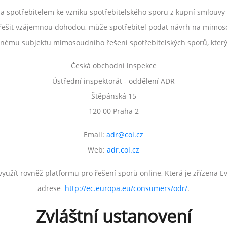
 a spotřebitelem ke vzniku spotřebitelského sporu z kupní smlouvy
vyřešit vzájemnou dohodou, může spotřebitel podat návrh na mimos
nému subjektu mimosoudního řešení spotřebitelských sporů, kter
Česká obchodní inspekce
Ústřední inspektorát - oddělení ADR
Štěpánská 15
120 00 Praha 2
Email:
adr@
coi.cz
Web:
adr.coi.cz
yužít rovněž platformu pro řešení sporů online, Která je zřízena 
adrese
http://ec.europa.eu/consumers/odr/
.
Zvláštní ustanovení