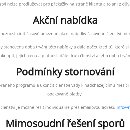
ství nelze prodlužovat pro překážky na straně klienta a to ani z dů
Akční nabídka
e možnost činit časově omezené akční nabídky časového členství mi
 stanovena doba trvání této nabídky a dále počet kreditů, které si
akoupit, jejich cena a platnost, dále druh členství a jeho doba trván
Podmínky stornování
ybraného programu a ukončit členství vždy k nadcházejícímu měsíci 
opakované platby.
 členství je možné řešit individuálně přes emailovou adresu
info@
r
Mimosoudní řešení sporů