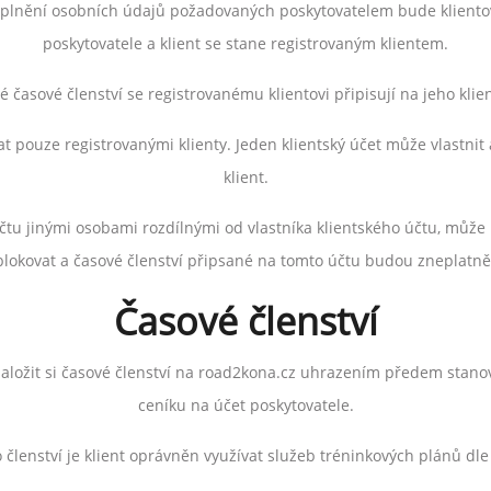
vyplnění osobních údajů požadovaných poskytovatelem bude klientovi
poskytovatele a klient se stane registrovaným klientem.
 časové členství se registrovanému klientovi připisují na jeho klien
at pouze registrovanými klienty. Jeden klientský účet může vlastnit
klient.
čtu jinými osobami rozdílnými od vlastníka klientského účtu, může 
blokovat a časové členství připsané na tomto účtu budou zneplatně
Časové členství
založit si časové členství na road2kona.cz uhrazením předem stan
ceníku na účet poskytovatele.
členství je klient oprávněn využívat služeb tréninkových plánů dle