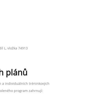
l L, vložka 74913
h plánů
h a individuálních tréninkových
zvoleného program zahrnují: