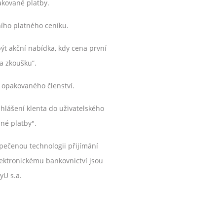
akované platby.
ího platného ceníku.
ýt akční nabídka, kdy cena první
na zkoušku”.
 opakovaného členství.
hlášení klenta do uživatelského
né platby".
zpečenou technologii přijímání
elektronickému bankovnictví jsou
yU s.a.