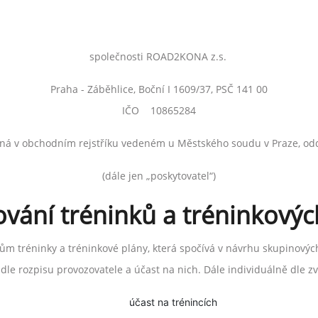
společnosti ROAD2KONA z.s.
Praha - Záběhlice, Boční I 1609/37, PSČ 141 00
IČO 10865284
ná v obchodním rejstříku vedeném u Městského soudu v Praze, oddí
(dále jen „poskytovatel“)
ování tréninků a tréninkovýc
tům tréninky a tréninkové plány, která spočívá v návrhu skupinovýc
 dle rozpisu provozovatele a účast na nich. Dále individuálně dle 
účast na trénincích