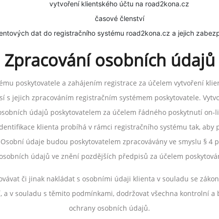
vytvoření klientského účtu na road2kona.cz
časové členství
lientových dat do registračního systému road2kona.cz a jejich zabez
Zpracování osobních údajů
mu poskytovatele a zahájením registrace za účelem vytvoření klien
sí s jejich zpracováním registračním systémem poskytovatele. Vytvo
osobních údajů poskytovatelem za účelem řádného poskytnutí on-lin
Identifikace klienta probíhá v rámci registračního systému tak, aby p
 Osobní údaje budou poskytovatelem zpracovávány ve smyslu § 4 pí
osobních údajů ve znění pozdějších předpisů za účelem poskytován
ovávat či jinak nakládat s osobními údaji klienta v souladu se záko
, a v souladu s těmito podmínkami, dodržovat všechna kontrolní a
ochrany osobních údajů.