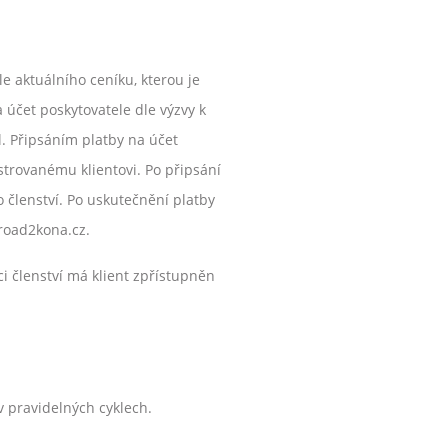
e aktuálního ceníku, kterou je
účet poskytovatele dle výzvy k
l. Připsáním platby na účet
strovanému klientovi. Po připsání
 členství. Po uskutečnění platby
road2kona.cz.
 členství má klient zpřístupněn
v pravidelných cyklech.