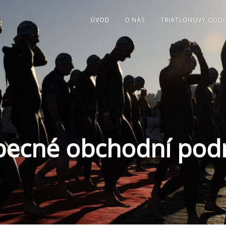
ÚVOD
O NÁS
TRIATLONOVÝ ODDÍ
becné obchodní pod