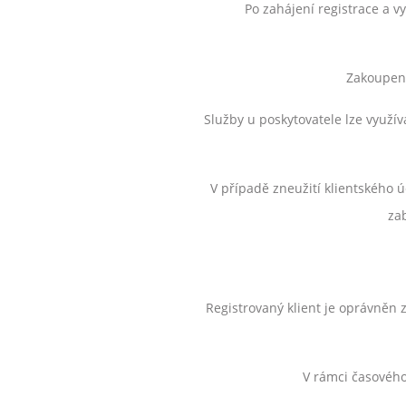
Po zahájení registrace a 
Zakoupené
Služby u poskytovatele lze využív
V případě zneužití klientského ú
za
Registrovaný klient je oprávněn 
V rámci časového 