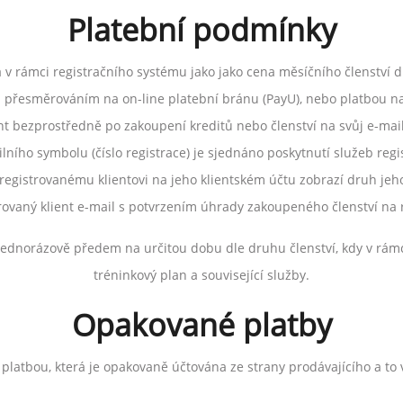
Platební podmínky
 rámci registračního systému jako jako cena měsíčního členství dl
 přesměrováním na on-line platební bránu (PayU), nebo platbou na 
nt bezprostředně po zakoupení kreditů nebo členství na svůj e-mai
lního symbolu (číslo registrace) je sjednáno poskytnutí služeb regi
 registrovanému klientovi na jeho klientském účtu zobrazí druh jeho
trovaný klient e-mail s potvrzením úhrady zakoupeného členství na 
ednorázově předem na určitou dobu dle druhu členství, kdy v rámci
tréninkový plan a související služby.
Opakované platby
 platbou, která je opakovaně účtována ze strany prodávajícího a to 