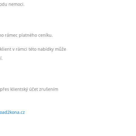
vodu nemoci.
mo rámec platného ceníku.
 klient v rámci této nabídky může
í.
přes klientský účet zrušením
oad2kona.cz