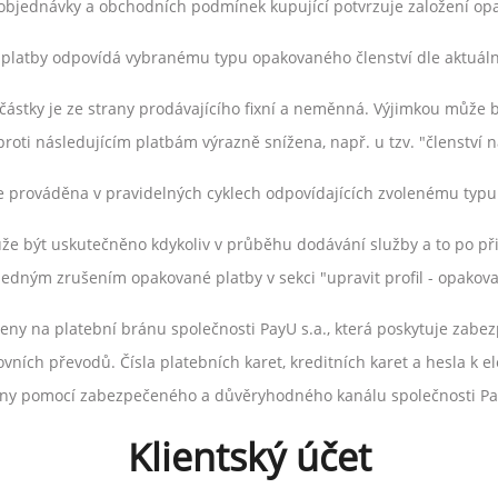
objednávky a obchodních podmínek kupující potvrzuje založení op
 platby odpovídá vybranému typu opakovaného členství dle aktuáln
 částky je ze strany prodávajícího fixní a neměnná. Výjimkou může b
proti následujícím platbám výrazně snížena, např. u tzv. "členství 
e prováděna v pravidelných cyklech odpovídajících zvolenému typu
že být uskutečněno kdykoliv v průběhu dodávání služby a to po při
ledným zrušením opakované platby v sekci "upravit profil - opakova
eny na platební bránu společnosti PayU s.a., která poskytuje zabe
vních převodů. Čísla platebních karet, kreditních karet a hesla k 
ny pomocí zabezpečeného a důvěryhodného kanálu společnosti Pa
Klientský účet