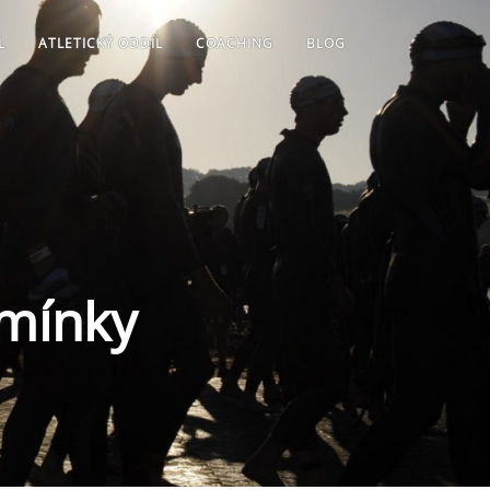
L
ATLETICKÝ ODDÍL
COACHING
BLOG
mínky