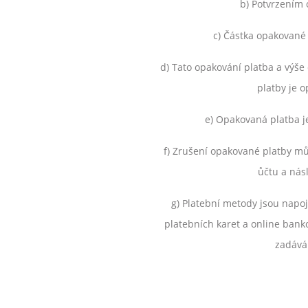
b) Potvrzením 
c) Částka opakované
d) Tato opakování platba a výše
platby je o
e) Opakovaná platba j
f) Zrušení opakované platby mů
ůčtu a nás
g) Platební metody jsou napoj
platebních karet a online banko
zadává