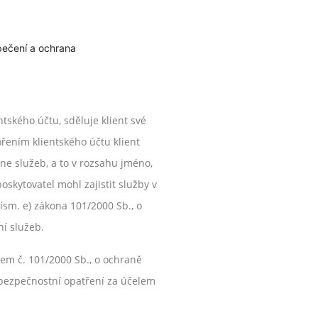
pečení a ochrana
tského účtu, sděluje klient své
řením klientského účtu klient
e služeb, a to v rozsahu jméno,
oskytovatel mohl zajistit služby v
sm. e) zákona 101/2000 Sb., o
í služeb.
nem č. 101/2000 Sb., o ochraně
 bezpečnostní opatření za účelem