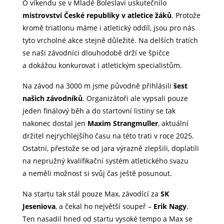
O víkendu se v Mladé Boleslavi uskutečnilo
mistrovství České republiky v atletice žáků
. Protože
kromě triatlonu máme i atletický oddíl, jsou pro nás
tyto vrcholné akce stejně důležité. Na delších tratích
se naši závodníci dlouhodobě drží ve špičce
a dokážou konkurovat i atletickým specialistům.
Na závod na 3000 m jsme původně přihlásili
šest
našich závodníků
. Organizátoři ale vypsali pouze
jeden finálový běh a do startovní listiny se tak
nakonec dostal jen
Maxim Strangmuller
, aktuální
držitel nejrychlejšího času na této trati v roce 2025.
Ostatní, přestože se od jara výrazně zlepšili, doplatili
na nepružný kvalifikační systém atletického svazu
a neměli možnost si svůj čas ještě posunout.
Na startu tak stál pouze Max, závodící za
SK
Jeseniova
, a čekal ho největší soupeř –
Erik Nagy
.
Ten nasadil hned od startu vysoké tempo a Max se