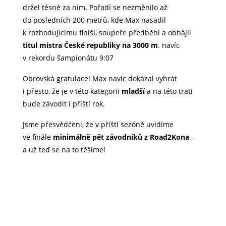
držel těsně za ním. Pořadí se nezměnilo až
do posledních 200 metrů, kde Max nasadil
k rozhodujícímu finiši, soupeře předběhl a obhájil
titul mistra České republiky na 3000 m
. navíc
v rekordu šampionátu 9:07
Obrovská gratulace! Max navíc dokázal vyhrát
i přesto, že je v této kategorii
mladší
a na této trati
bude závodit i příští rok.
Jsme přesvědčeni, že v příští sezóně uvidíme
ve finále
minimálně pět závodníků z Road2Kona
–
a už teď se na to těšíme!