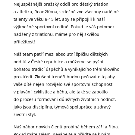
Nejúspěšnější pražský oddíl pro dětský triatlon
a atletiku, Road2Kona, srdečně zve všechny nadějné
talenty ve věku 8-15 let, aby se připojili k naší
výjimečné sportovní rodině. Pokud je váš potomek
nadšený z triatlonu, máme pro něj skvělou
příležitost!
Náš team patří mezi absolutní špičku dětských
oddílů v České republice a můžeme se pyšnit
bohatou tradicí úspěchů a vynikajícího tréninkového
prostředí. Zkušení trenéři budou pečovat o to, aby
vaše dítě nejen rozvíjelo své sportovní schopnosti
v plavání, cyklistice a běhu, ale také se zapojilo
do procesu formování důležitých životních hodnot,
jako jsou disciplína, týmová spolupráce a zdravý
životní styl.
Náš nábor nových členů probíhá během září a října.
Pokud máte zájem, neváhejte a přijďte se k nám