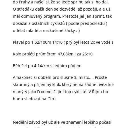
do Prahy a našel si, že se jede sprint, tak si ho dal.
O střeďáku další den se dozvěděl až později, ale už
měl domluvený program. Přestože jel jen sprint, tak
dokázal z ostatních cyklistů ( podle předpokladu )
udělat mladé a nezkušené žáčky :-)
Plaval po 1:52/100m 14:10 ( prý byl letos 2x ve vodě )
Kolo prolétl průměrem 47,68km!! za 25:10
Běh šel po 4:14/km s jedním pádem
A nakonec si doběhl pro slušné 3. místo.... Prostě
skrumný a příjemný kluk, který nemá žádné hvězdné
manýry jako Froome, či jiní top cyklisté. V Říjnu ho
budu sledovat na Giru.
Nedělní závod byl už ale ve znamení lepšího počasí