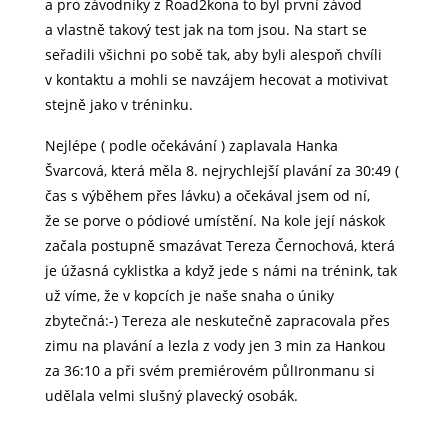
a pro závodníky z Road2kona to byl první závod
a vlastně takový test jak na tom jsou. Na start se
seřadili všichni po sobě tak, aby byli alespoň chvíli
v kontaktu a mohli se navzájem hecovat a motivivat
stejně jako v tréninku.
Nejlépe ( podle očekávání ) zaplavala Hanka
Švarcová, která měla 8. nejrychlejší plavání za 30:49 (
čas s výběhem přes lávku) a očekával jsem od ní,
že se porve o pódiové umístění. Na kole její náskok
začala postupně smazávat Tereza Černochová, která
je úžasná cyklistka a když jede s námi na trénink, tak
už víme, že v kopcích je naše snaha o úniky
zbytečná:-) Tereza ale neskutečně zapracovala přes
zimu na plavání a lezla z vody jen 3 min za Hankou
za 36:10 a při svém premiérovém půlIronmanu si
udělala velmi slušný plavecký osobák.