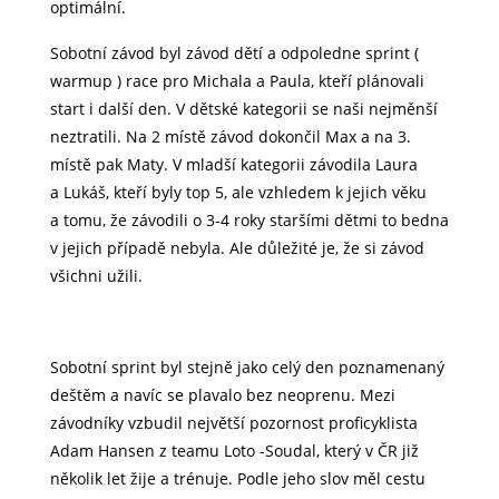
optimální.
Sobotní závod byl závod dětí a odpoledne sprint (
warmup ) race pro Michala a Paula, kteří plánovali
start i další den. V dětské kategorii se naši nejměnší
neztratili. Na 2 místě závod dokončil Max a na 3.
místě pak Maty. V mladší kategorii závodila Laura
a Lukáš, kteří byly top 5, ale vzhledem k jejich věku
a tomu, že závodili o 3-4 roky staršími dětmi to bedna
v jejich případě nebyla. Ale důležité je, že si závod
všichni užili.
Sobotní sprint byl stejně jako celý den poznamenaný
deštěm a navíc se plavalo bez neoprenu. Mezi
závodníky vzbudil největší pozornost proficyklista
Adam Hansen z teamu Loto -Soudal, který v ČR již
několik let žije a trénuje. Podle jeho slov měl cestu