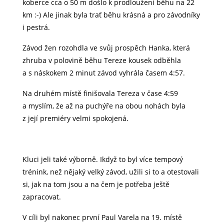
koberce cca o 50 m došlo k prodloužení běhu na 22
km :-) Ale jinak byla trať běhu krásná a pro závodníky
i pestrá.
Závod žen rozohdla ve svůj prospěch Hanka, která
zhruba v polovině běhu Tereze kousek odběhla
a s náskokem 2 minut závod vyhrála časem 4:57.
Na druhém místě finišovala Tereza v čase 4:59
a myslím, že až na puchýře na obou nohách byla
z její premiéry velmi spokojená.
Kluci jeli také výborně. Ikdyž to byl více tempový
trénink, než nějaký velký závod, užili si to a otestovali
si, jak na tom jsou a na čem je potřeba ještě
zapracovat.
V cíli byl nakonec první Paul Varela na 19. místě