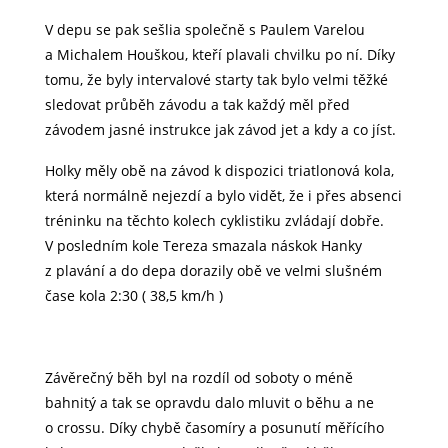
V depu se pak sešlia společně s Paulem Varelou
a Michalem Houškou, kteří plavali chvilku po ní. Díky
tomu, že byly intervalové starty tak bylo velmi těžké
sledovat průběh závodu a tak každý měl před
závodem jasné instrukce jak závod jet a kdy a co jíst.
Holky měly obě na závod k dispozici triatlonová kola,
která normálně nejezdí a bylo vidět, že i přes absenci
tréninku na těchto kolech cyklistiku zvládají dobře.
V posledním kole Tereza smazala náskok Hanky
z plavání a do depa dorazily obě ve velmi slušném
čase kola 2:30 ( 38,5 km/h )
Závěrečný běh byl na rozdíl od soboty o méně
bahnitý a tak se opravdu dalo mluvit o běhu a ne
o crossu. Díky chybě časomíry a posunutí měřícího