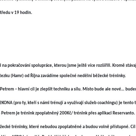
tředu v 19 hodin.
na pokračování spolupráce, kterou jsme ještě více rozšířili.
Kromě stávaj
stezku (Hamr) od Října zavádíme společné nedělní běžecké tréninky.
Petrem – hlavní cíl je zlepšit techniku a sílu. Místo bude ale nové… bude
NA (pro ty, kteří s námi trénují a využívají služeb coachingu) je tento t
s Petrem je trénink zpoplatněný 200Kč/ trénink přes aplikaci Reservanto.
žecké tréninky, které nebudou zpoplatněné a budou volně přístupné. Cíl