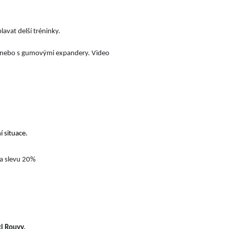
avat delší tréninky.
, nebo s gumovými expandery. Video
 situace.
a slevu 20%
i Rouvy.