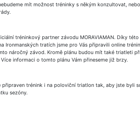
a nebudeme mít možnost tréninky s někým konzultovat, nebo
rády.
ciální tréninkový partner závodu MORAVIAMAN. Díky této 
 Ironmanských tratích jsme pro Vás připravili online tréni
nto náročný závod. Kromě plánu budou mít také triatleti p
Více informaci o tomto plánu Vám přineseme již brzy.
řipraven trénink i na poloviční triatlon tak, aby jste byli 
átku sezóny.