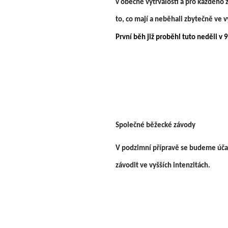
v obecné vytrvalosti a pro každého 
to, co mají a neběhali zbytečně ve
První běh již proběhl tuto neděli v
Společné běžecké závody
V podzimní přípravě se budeme účast
závodit ve vyšších intenzitách.