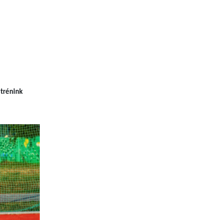
j
trénink