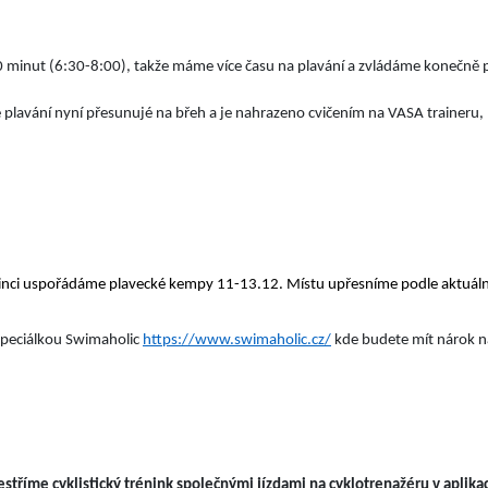
90 minut (6:30-8:00), takže máme více času na plavání a zvládáme konečně pl
plavání nyní přesunujé na břeh a je nahrazeno cvičením na VASA traineru
osinci uspořádáme plavecké kempy 11-13.12. Místu upřesníme podle aktuální
 speciálkou Swimaholic
https://www.swimaholic.cz/
kde budete mít nárok n
tříme cyklistický trénink společnými jízdami na cyklotrenažéru v aplikac