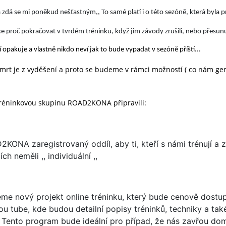
ta zdá se mi poněkud nešťastným,, To samé platí i o této sezóně, která byla pro
 proč pokračovat v tvrdém tréninku, když jim závody zrušili, nebo přesunul
ní opakuje a vlastně nikdo neví jak to bude vypadat v sezóně příští...
mrt je z vyděšení a proto se budeme v rámci možností ( co nám gen
 tréninkovou skupinu ROAD2KONA připravili:
ONA zaregistrovaný oddíl, aby ti, kteří s námi trénují a 
ch neměli ,, individuální ,,
eme nový projekt online tréninku, který bude cenově dostu
ou tube, kde budou detailní popisy tréninků, techniky a tak
 Tento program bude ideální pro případ, že nás zavřou d