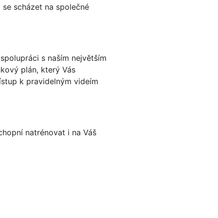
 se scházet na společné
spolupráci s naším největším
nkový plán, který Vás
řístup k pravidelným videím
schopní natrénovat i na Váš