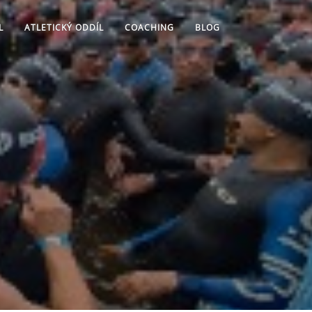
L
ATLETICKÝ ODDÍL
COACHING
BLOG