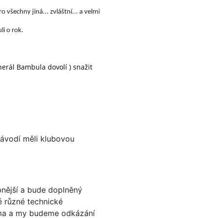
 všechny jiná... zvláštní... a velmi
i o rok.
erál Bambula dovolí ) snažit
závodí měli klubovou
pnější a bude doplněný
é různé technické
oma a my budeme odkázání