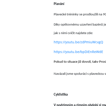
Plavání
Plavecké tréninky se prodloužili na 
Díky opětovnému uzavření bazénů je 
jak s nimi cvičit najdete zde:
https://youtu.be/zdPmiuWcvgQ
https://youtu.be/bpDiEnReWdE
Pokud to situace již dovolí, takv Pr
Navázali jsme spoluráci s plaveckou
Cyklistika
V podzimním a zimním období si zpes