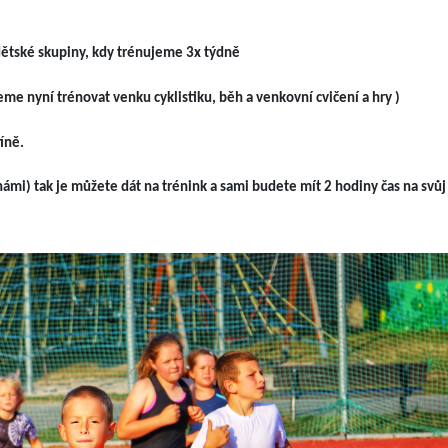
ětské skupiny, kdy trénujeme 3x týdně
e nyní trénovat venku cyklistiku, běh a venkovní cvičení a hry )
íně.
námi) tak je můžete dát na trénink a sami budete mít
2 hodiny čas na svů