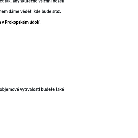
ět tak, aby skutečně všichni běželi
tihem dáme vědět, kde bude sraz.
 a v Prokopském údolí.
ě objemové vytrvalosti budete také