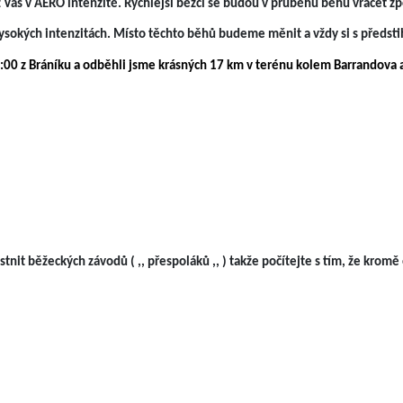
z Vás v AERO intenzitě. Rychlejší běžci se budou v průběhu běhu vracet zp
 vysokých intenzitách. Místo těchto běhů budeme měnit a vždy si s předs
 9:00 z Bráníku a odběhli jsme krásných 17 km v terénu kolem Barrandova
nit běžeckých závodů ( ,, přespoláků ,, ) takže počítejte s tím, že krom