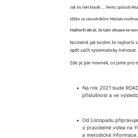
Jak by řekl klasik: ,, Tento způsob lé
těžko se závodníkům hledala motivace
Nejhorší ale je, že tato situace se ny
Nicméně jak tvrdím že nejhorší s
opět začít systematicky trénovat.
Zde je pár novinek, co jsme pro
Na rok 2021 bude ROAD2K
příslušnost a ve výsledcí
Od Listopadu připravuj
o pravidelné videa na Y
a metodické informace.