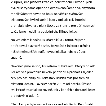
V srpnu jsme plánovali tradiční soustředění. Původní plán
byl, že se vydáme opět do slovenského Šamorína, abychom
mohli týden trénovat po boku největších světových
triatlonových hvězd stejně jako vloni, ale celý hotel si
pronajala Nirvana a platit 800 £ za 5 dní je pro děti nesmysl,
takže jsme hledali na poslední chvíli jinou lokaci.
No vzhledem k počtu 35 účastníků a k tomu, že jsme
potřebovali plavecký bazén, bezpečné silnice pro trénink
našich nejmenších, najít novou lokalitu nebylo vůbec
snadné.
Nakonec jsme se spojili s Petrem Mikudíkem, který v oblasti
Zell am See provozuje několik penzionů a pronajali si jeden
celý pro naší skupinu. Lokalita v Brucku byla pro trénink
triatlonu ideální. Plavecký bazén 200m od hotelu, úžasné
cyklistické trasy jak po rovině, tak v kopcích a dostatek jezer
pro nácvik triatlonů.
Cílem kempu bylo zaměřit se více na běh. Proto Petr Šnábl