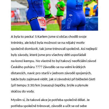
A byla to pecka! S Karlem jsme si občas chodili svoje
tréninky, ale když byla možnost se na nějaký motiv
společně domluvit, tak jsme trénovali společně. Asi nejlepší
byly závody, které jsme pro všechny děti uspořádali
na konci kempu. No vlastně to byl takový neoficiální závod
Českého poháru
????
Závodilo se na velmi krátkých
distancích, navíc pro starší v jednom závodě spojených,
takže bylo zajímavé vidět, jak si závodníci při běžecké části
(při tempu 3:30/km )nasazují čepičky, brýle a plynule
skáčou do vody.
Myslím si, že takové akce je potřeba společně dělat. Je
potřeba společně trénovat, závodit a učit se od sebe