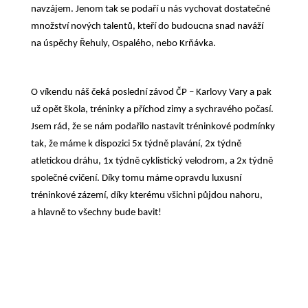
navzájem. Jenom tak se podaří u nás vychovat dostatečné
množství nových talentů, kteří do budoucna snad naváží
na úspěchy Řehuly, Ospalého, nebo Krňávka.
O víkendu náš čeká poslední závod ČP – Karlovy Vary a pak
už opět škola, tréninky a příchod zimy a sychravého počasí.
Jsem rád, že se nám podařilo nastavit tréninkové podmínky
tak, že máme k dispozici 5x týdně plavání, 2x týdně
atletickou dráhu, 1x týdně cyklistický velodrom, a 2x týdně
společné cvičení. Díky tomu máme opravdu luxusní
tréninkové zázemí, díky kterému všichni půjdou nahoru,
a hlavně to všechny bude bavit!