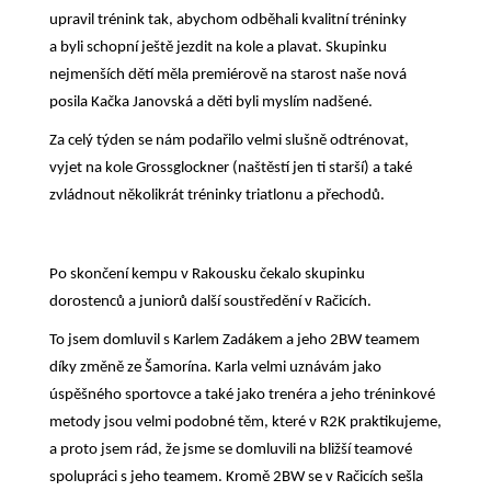
upravil trénink tak, abychom odběhali kvalitní tréninky
a byli schopní ještě jezdit na kole a plavat. Skupinku
nejmenších dětí měla premiérově na starost naše nová
posila Kačka Janovská a děti byli myslím nadšené.
Za celý týden se nám podařilo velmi slušně odtrénovat,
vyjet na kole Grossglockner (naštěstí jen ti starší) a také
zvládnout několikrát tréninky triatlonu a přechodů.
Po skončení kempu v Rakousku čekalo skupinku
dorostenců a juniorů další soustředění v Račicích.
To jsem domluvil s Karlem Zadákem a jeho 2BW teamem
díky změně ze Šamorína. Karla velmi uznávám jako
úspěšného sportovce a také jako trenéra a jeho tréninkové
metody jsou velmi podobné těm, které v R2K praktikujeme,
a proto jsem rád, že jsme se domluvili na bližší teamové
spolupráci s jeho teamem. Kromě 2BW se v Račicích sešla