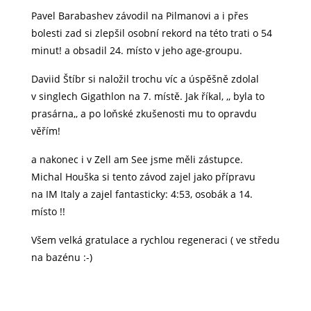
Pavel Barabashev závodil na Pilmanovi a i přes
bolesti zad si zlepšil osobní rekord na této trati o 54
minut! a obsadil 24. místo v jeho age-groupu.
Daviid Štíbr si naložil trochu víc a úspěšně zdolal
v singlech Gigathlon na 7. místě. Jak říkal, ,, byla to
prasárna,, a po loňské zkušenosti mu to opravdu
věřím!
a nakonec i v Zell am See jsme měli zástupce.
Michal Houška si tento závod zajel jako přípravu
na IM Italy a zajel fantasticky: 4:53, osobák a 14.
místo !!
Všem velká gratulace a rychlou regeneraci ( ve středu
na bazénu
:-)